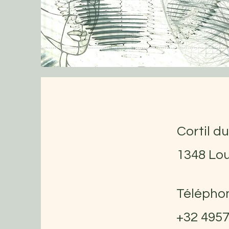
Cortil du
1348 Lo
Télépho
+32 495