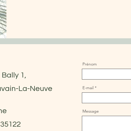
Prénom
 Bally 1,
uvain-La-Neuve
E-mail
ne
Message
735122