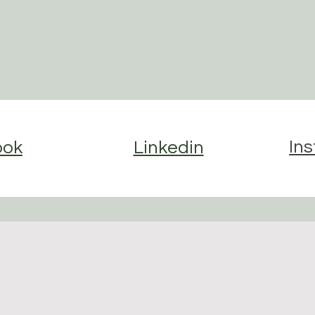
In
ook
Linkedin