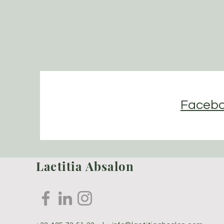
Faceb
Laetitia Absalon