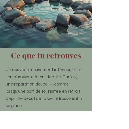
Ce que tu retrouves
Un nouveau mouvement intérieur, et un
lien plus vivant à ton identité. Parfois,
une réparation douce — comme
lorsqu'une part de toi, restée en retrait
depuis le début de ta vie, retrouve enfin
sa place.
Ton prénom n'est pas une étiquette :
c'est une porte. À travers lui, tu peux
récupérer ce qui avait été oublié, et