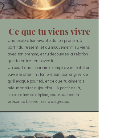
Ce que tu viens vivre
Une exploration vivante de ton prénom, à
partir du ressenti et du mouvement. Tu viens
avec ton prénom, et tu découvres la relation
que tu entretiens avec lui.
Un court questionnaire, rempli avant l'atelier,
ouvre le chemin : ton prénom, son origine, ce
qu'il évoque pour toi, et ce que tu aimerais
mieux habiter aujourd'hui. À partir de là,
l'exploration se déploie, soutenue par la
présence bienveillante du groupe.