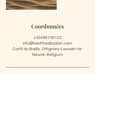
Coordonnées
+32495735122
info@laetitiaabsalon.com
Cortil du Bailly, Ottignies-Louvain-la-
Neuve, Belgium
Laetitia Absalon
+32 495 73 51 22
|
info@laetitiaabsalon.com