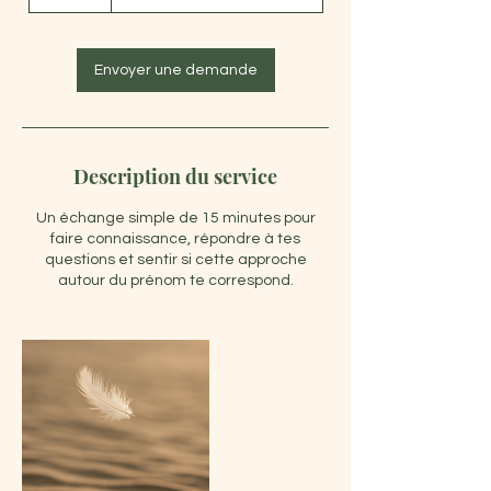
5
m
i
n
Envoyer une demande
Description du service
Un échange simple de 15 minutes pour
faire connaissance, répondre à tes
questions et sentir si cette approche