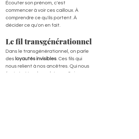
Écouter son prénom, c'est 
commencer à voir ces cailloux. À 
comprendre ce qu'ils portent. À 
décider ce qu'on en fait.
Le fil transgénérationnel
Dans le transgénérationnel, on parle 
des 
loyautés invisibles
. Ces fils qui 
nous relient à nos ancêtres. Qui nous 
font répéter des schémas. Qui nous 
font porter des fardeaux qui ne sont 
pas les nôtres.  
Le prénom, c'est l'un de ces fils.
Parfois lumineux. Parfois sombre. 
Parfois les deux.  
Écouter son prénom — vraiment 
l'écouter — c'est commencer à 
voir le 
fil
. À comprendre ce qu'il porte.  